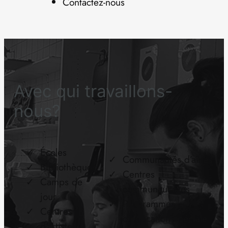
Contactez-nous
Avec qui travaillons-
nous?
Écoles
Communautés d’aînés
Bibliothèques
Centres
Camps de
communautaires
jour
Programmes
Centres
d’éducation spéciale
d’artistes