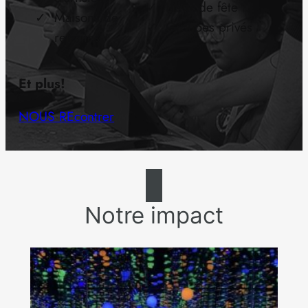
Lieux de fête
Maisons de
Groupes privés
retraites
Et plus!
NOUS REcontrer
Notre impact