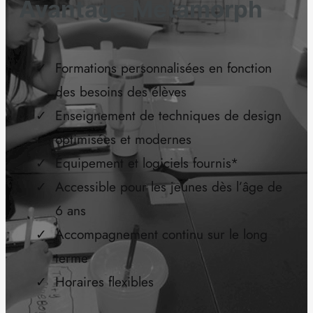
Avantage Metamorph
Formations personnalisées en fonction
des besoins des élèves
Enseignement de techniques de design
optimisées et modernes
Équipement et logiciels fournis*
Accessible pour les jeunes dès l’âge de
6 ans
Accompagnement continu sur le long
terme
Horaires flexibles